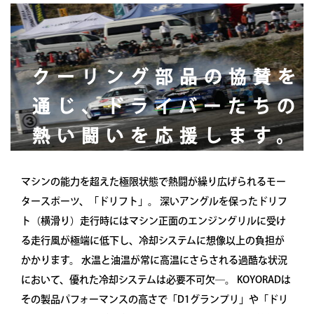
クーリング部品の協賛を
通じ、ドライバーたちの
熱い闘いを応援します。
マシンの能力を超えた極限状態で熱闘が繰り広げられるモー
タースポーツ、「ドリフト」。 深いアングルを保ったドリフ
ト（横滑り）走行時にはマシン正面のエンジングリルに受け
る走行風が極端に低下し、冷却システムに想像以上の負担が
かかります。 水温と油温が常に高温にさらされる過酷な状況
において、優れた冷却システムは必要不可欠―。 KOYORADは
その製品パフォーマンスの高さで「D1グランプリ」や「ドリ